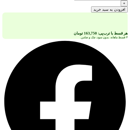
T9
+
ult
افزودن به سبد خرید
د
 قسط با ترب‌پی:
163,750
تومان