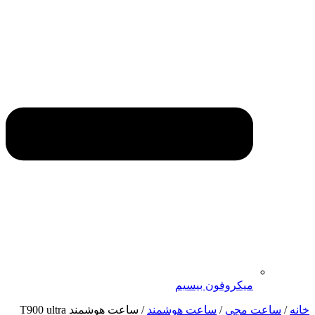
میکروفون بیسیم
نه
/
ساعت مچی
/
ساعت هوشمند
/ ساعت هوشمند T900 ultra