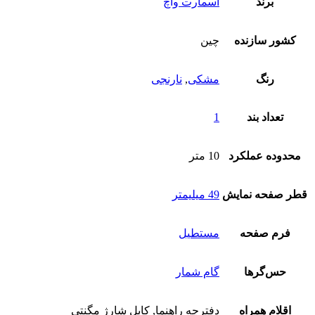
برند
اسمارت واچ
کشور سازنده
چین
رنگ
مشکی
,
نارنجی
تعداد بند
1
محدوده عملکرد
10 متر
طر صفحه نمایش
49 میلیمتر
فرم صفحه
مستطیل
حس‌گرها
گام شمار
اقلام همراه
دفترچه راهنما, کابل شارژ مگنتی