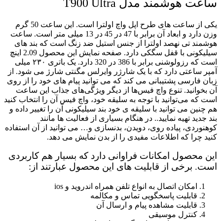
عت هوشمند مدل T900 Ultra
یکی از ساعت های طرح اپل واچ اولترا است. این ساعت 50 گرم
وزن دارد و ابعاد آن برابر با 47 در 45 در 13 میلی متر است. ساعت
شمند تی نهصد اولترا از جنس استیل ضد زنگ است که بند های
سیلیکونی با قفل سگکی دارد. صفحه نمایش این محصول 2.09 اینچ
است که رزولوشنی برابر با 386 در 320 دارد. یک باتری ۲۳۰ میلی
پر ساعتی دارد که با یک شارژر وایرلس مگنتی شارژ می شود. از
ان فارسی پشتیبانی می کند که می توانید پیام های خود را از روی
 بخوانید. تنوع واچ فیس‌ها از دیگر ویژگی‌های جذاب این ساعت
ت که می‌توانید با توجه به سلیقه خود، واچ فیس آن را انتخاب کنید
 چنین می توانید با سلیقه ی خود بند سیلیکونی آن را تغییر داده و
د جدید تهیه نمایید.. در هنگام بسیاری از فعالیت ها مانند
هنوردی، پیاده روی، دویدن، بدنسازی و… می توانید از آن استفاده
ید چرا که اطلاعات مفیدی را از بدن نمایش می دهد.
ین محصول امکانات فراوانی دارد که بسیار هم کاربردی
ست. برخی از قابلیت های این محصول عبارتند از:
امکان اتصال به انواع تلفن همراه اندروید و ios
قابلیت پاسخگویی تماس و مکالمه
قابلیت مشاهده پیام و ارسال آن
کنترل موسیقی