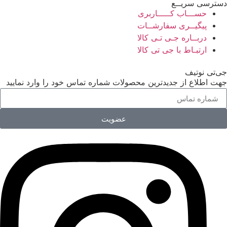
دسترسی سریــع
حســـاب کـــــاربری
پیگیــری سفارشــات
دربــاره جـی تـی کالا
ارتبـاط با جی تی کالا
جی‌تی نوتیف
جهت اطلاع از جدیدترین محصولات شماره تماس خود را وارد نمایید
عضویت