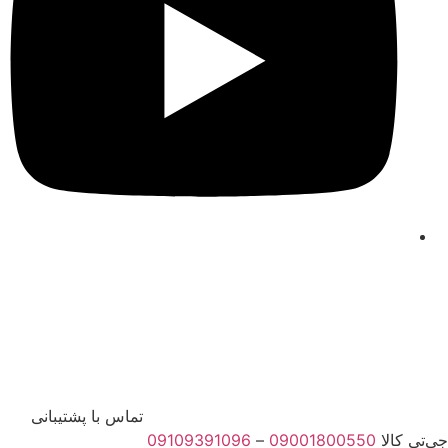
تماس با پشتیبانی
جی‌تی کالا
09001800550
–
09109391096