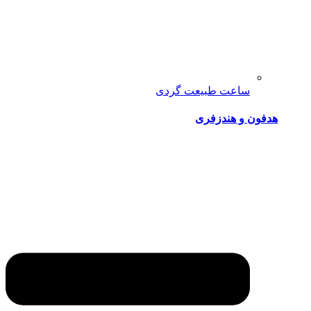
ساعت طبیعت گردی
هدفون و هندزفری