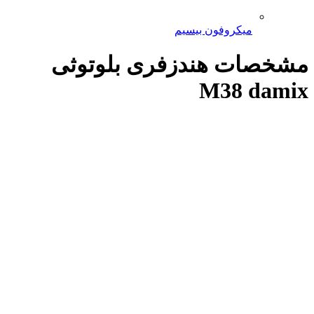
میکروفون بیسیم
مشخصات هندزفری بلوتوثی
M38 damix